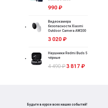
990
₽
Видеокамера
безопасности Xiaomi
Outdoor Camera AW200
3 020
₽
Наушники Redmi Buds 5
чёрные
4 490
₽
3 817
₽
Будьте в курсе всех наших событий!