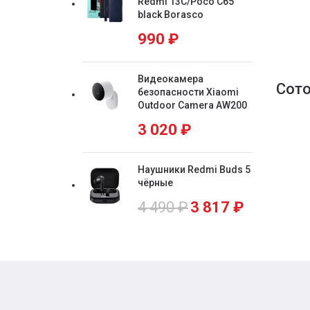
Redmi 13C/Poco C65
black Borasco
990
₽
Видеокамера
Сот
безопасности Xiaomi
Outdoor Camera AW200
3 020
₽
Наушники Redmi Buds 5
чёрные
4 490
₽
3 817
₽