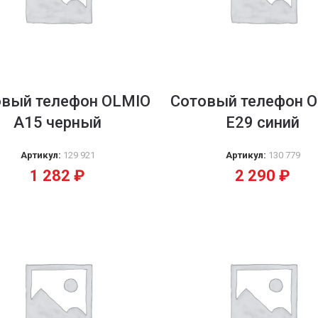
овый телефон OLMIO
Сотовый телефон 
А15 черный
Е29 синий
Артикул:
129 921
Артикул:
130 779
1 282
₽
2 290
₽