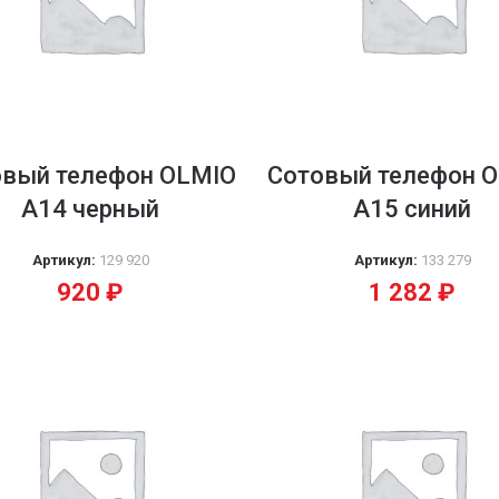
овый телефон OLMIO
Сотовый телефон 
А14 черный
А15 синий
Артикул:
129 920
Артикул:
133 279
920
₽
1 282
₽