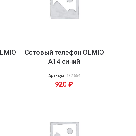
OLMIO
Сотовый телефон OLMIO
А14 синий
Артикул:
132 554
920
₽