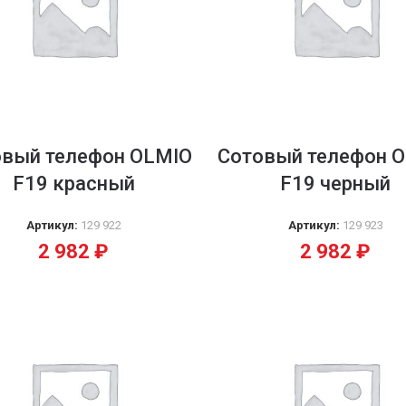
овый телефон OLMIO
Сотовый телефон 
F19 красный
F19 черный
Артикул:
129 922
Артикул:
129 923
2 982
₽
2 982
₽