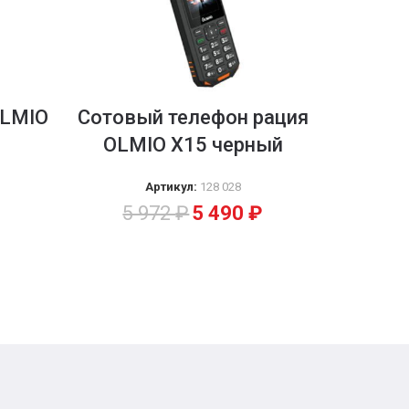
OLMIO
Сотовый телефон рация
OLMIO Х15 черный
Артикул:
128 028
5 972
₽
5 490
₽