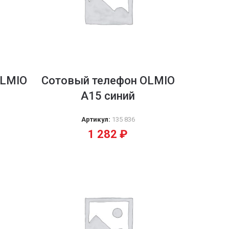
OLMIO
Сотовый телефон OLMIO
А15 синий
Артикул:
135 836
1 282
₽