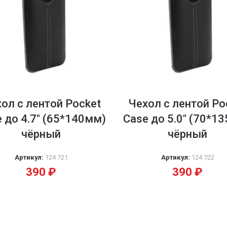
ол с лентой Pocket
Чехол с лентой Po
 до 4.7″ (65*140мм)
Case до 5.0″ (70*1
чёрный
чёрный
Артикул:
124 721
Артикул:
124 722
390
₽
390
₽