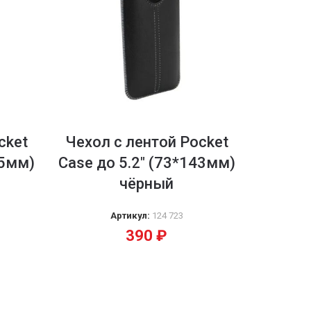
cket
Чехол с лентой Pocket
35мм)
Case до 5.2″ (73*143мм)
чёрный
Артикул:
124 723
390
₽