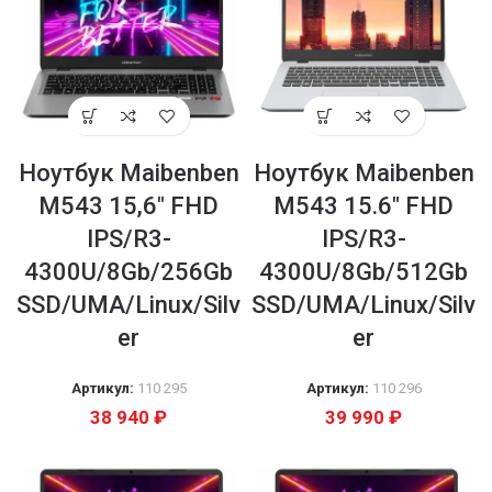
Ноутбук Maibenben
Ноутбук Maibenben
M543 15,6″ FHD
M543 15.6″ FHD
IPS/R3-
IPS/R3-
4300U/8Gb/256Gb
4300U/8Gb/512Gb
SSD/UMA/Linux/Silv
SSD/UMA/Linux/Silv
er
er
Артикул:
110 295
Артикул:
110 296
38 940
₽
39 990
₽