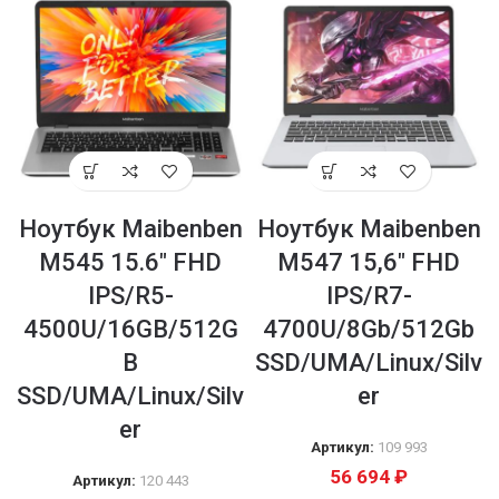
Ноутбук Maibenben
Ноутбук Maibenben
M545 15.6″ FHD
M547 15,6″ FHD
IPS/R5-
IPS/R7-
4500U/16GB/512G
4700U/8Gb/512Gb
B
SSD/UMA/Linux/Silv
SSD/UMA/Linux/Silv
er
er
Артикул:
109 993
56 694
₽
Артикул:
120 443