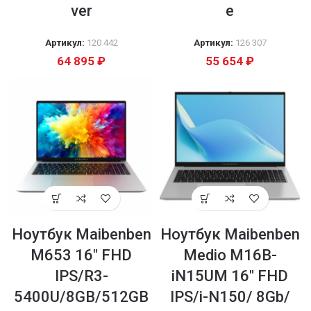
ver
e
Артикул:
120 442
Артикул:
126 307
64 895
₽
55 654
₽
Ноутбук Maibenben
Ноутбук Maibenben
M653 16″ FHD
Medio M16B-
IPS/R3-
iN15UM 16″ FHD
5400U/8GB/512GB
IPS/i-N150/ 8Gb/