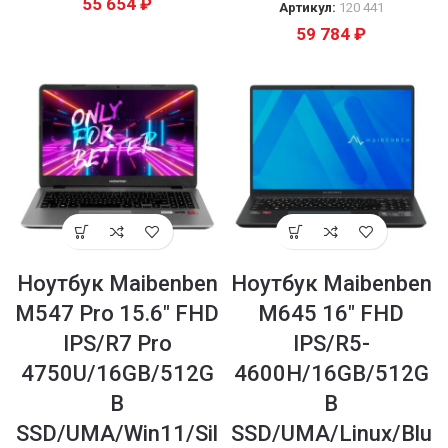
55 654
₽
Артикул:
120 441
59 784
₽
Ноутбук Maibenben
Ноутбук Maibenben
M547 Pro 15.6″ FHD
M645 16″ FHD
IPS/R7 Pro
IPS/R5-
4750U/16GB/512G
4600H/16GB/512G
B
B
SSD/UMA/Win11/Sil
SSD/UMA/Linux/Blu