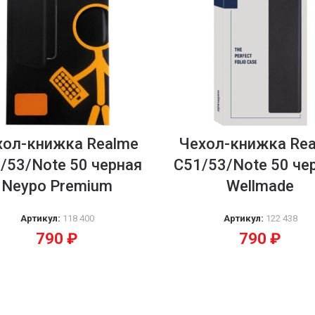
хол-книжка Realme
Чехол-книжка Re
/53/Note 50 черная
C51/53/Note 50 че
Neypo Premium
Wellmade
Артикул:
118 400
Артикул:
122 438
790
₽
790
₽