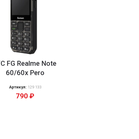
/С FG Realme Note
60/60x Pero
Артикул:
129 133
790
₽