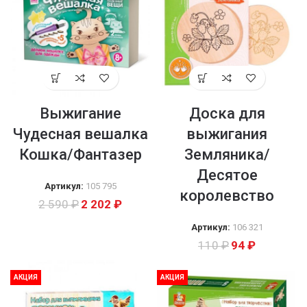
Выжигание
Доска для
Чудесная вешалка
выжигания
Кошка/Фантазер
Земляника/
Десятое
Артикул:
105 795
королевство
2 590
₽
2 202
₽
Артикул:
106 321
110
₽
94
₽
АКЦИЯ
АКЦИЯ