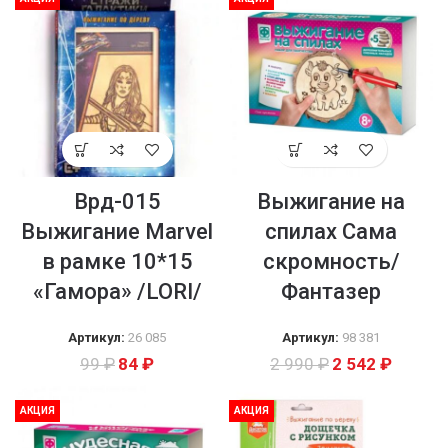
Врд-015
Выжигание на
Выжигание Marvel
спилах Сама
в рамке 10*15
скромность/
«Гамора» /LORI/
Фантазер
Артикул:
26 085
Артикул:
98 381
99
₽
84
₽
2 990
₽
2 542
₽
АКЦИЯ
АКЦИЯ