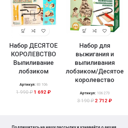
Набор ДЕСЯТОЕ
Набор для
КОРОЛЕВСТВО
выжигания и
Выпиливание
выпиливания
лобзиком
лобзиком/Десятое
королевство
Артикул:
83 106
1 990
₽
1 692
₽
Артикул:
106 273
3 190
₽
2 712
₽
Подпишитесь на нашу рассылку и узнавайте о акция