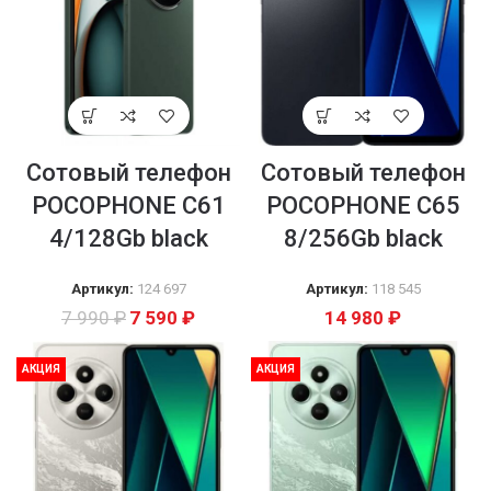
Сотовый телефон
Сотовый телефон
POCOPHONE C61
POCOPHONE C65
4/128Gb black
8/256Gb black
Артикул:
124 697
Артикул:
118 545
7 990
₽
7 590
₽
14 980
₽
АКЦИЯ
АКЦИЯ