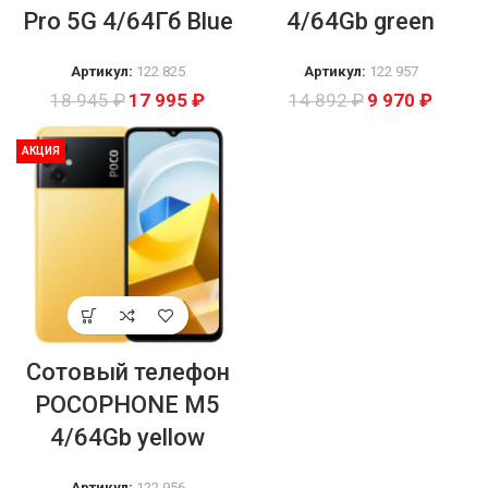
Pro 5G 4/64Гб Blue
4/64Gb green
Артикул:
122 825
Артикул:
122 957
18 945
₽
17 995
₽
14 892
₽
9 970
₽
АКЦИЯ
Сотовый телефон
POCOPHONE М5
4/64Gb yellow
Артикул:
122 956