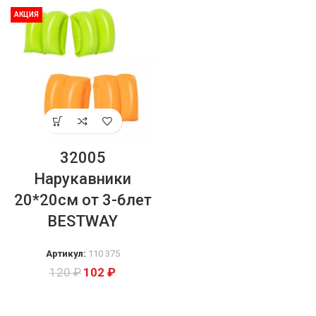
АКЦИЯ
32005
Нарукавники
20*20см от 3-6лет
BESTWAY
Артикул:
110 375
120
₽
102
₽