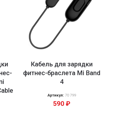
дки
Кабель для зарядки
нес-
фитнес-браслета Mi Band
mi
4
Cable
Артикул:
70 799
590
₽