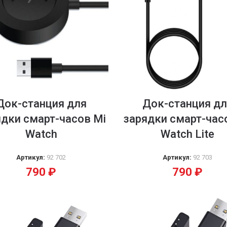
Док-станция для
Док-станция дл
дки смарт-часов Mi
зарядки смарт-час
Watch
Watch Lite
Артикул:
92 702
Артикул:
92 703
790
₽
790
₽