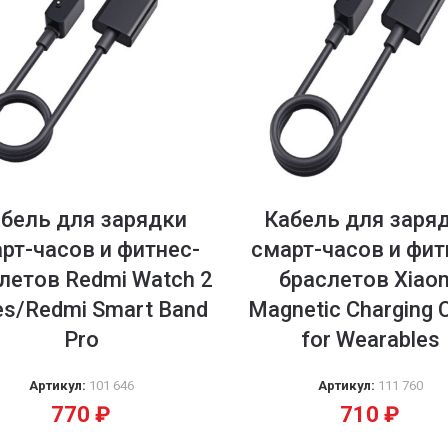
бель для зарядки
Кабель для заря
рт-часов и фитнес-
смарт-часов и фит
летов Redmi Watch 2
браслетов Xiao
es/Redmi Smart Band
Magnetic Charging 
Pro
for Wearables
Артикул:
101 646
Артикул:
111 760
770
₽
710
₽