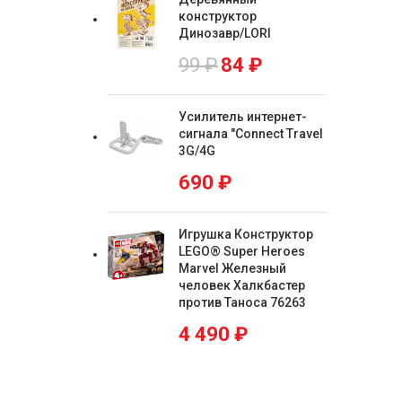
конструктор
Динозавр/LORI
99
₽
84
₽
Усилитель интернет-
сигнала "Connect Travel
3G/4G
690
₽
Игрушка Конструктор
LEGO® Super Heroes
Marvel Железный
человек Халкбастер
против Таноса 76263
4 490
₽