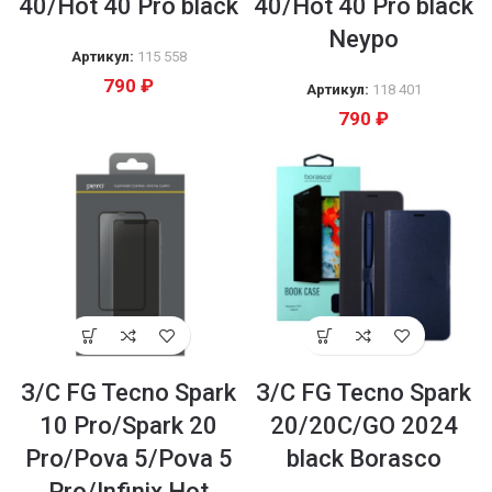
40/Hot 40 Pro black
40/Hot 40 Pro black
Neypo
Артикул:
115 558
790
₽
Артикул:
118 401
790
₽
З/С FG Tecno Spark
З/С FG Tecno Spark
10 Pro/Spark 20
20/20С/GO 2024
Pro/Pova 5/Pova 5
black Borasco
Pro/Infinix Hot