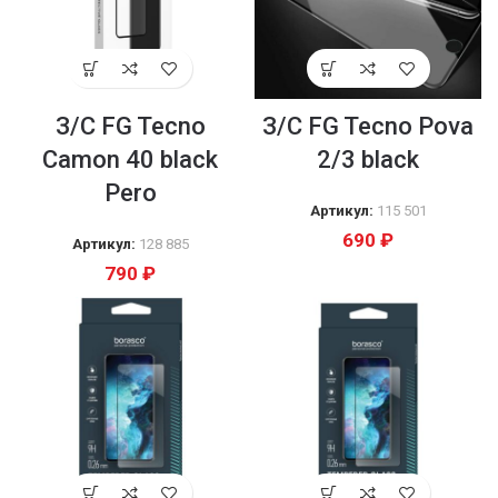
З/С FG Tecno
З/С FG Tecno Pova
Camon 40 black
2/3 black
Pero
Артикул:
115 501
690
₽
Артикул:
128 885
790
₽