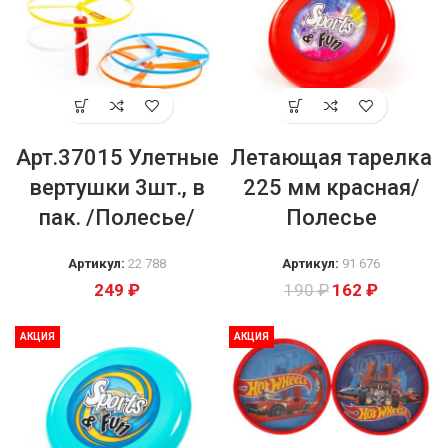
Арт.37015 Улетные
Летающая тарелка
вертушки 3шт., в
225 мм красная/
пак. /Полесье/
Полесье
Артикул:
22 788
Артикул:
91 676
249
₽
190
₽
162
₽
АКЦИЯ
АКЦИЯ