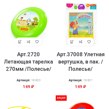
Арт.2720
Арт.37008 Улетная
Летающая тарелка
вертушка, в пак. /
270мм /Полесье/
Полесье/
Артикул:
18 820
Артикул:
18 821
149
₽
149
₽
нки,маты,гимн.
АКЦИЯ