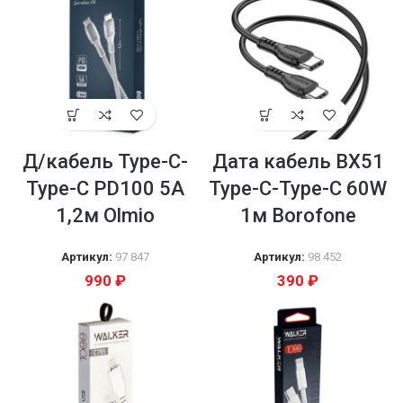
Д/кабель Type-C-
Дата кабель BX51
Type-C PD100 5А
Type-C-Type-C 60W
1,2м Olmio
1м Borofone
Артикул:
97 847
Артикул:
98 452
990
₽
390
₽