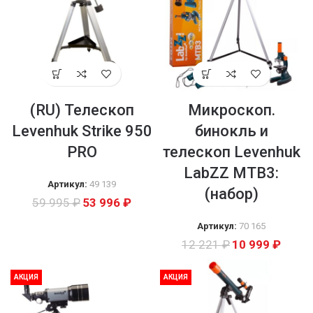
(RU) Телескоп
Микроскоп.
Levenhuk Strike 950
бинокль и
PRO
телескоп Levenhuk
LabZZ MTB3:
Артикул:
49 139
(набор)
59 995
₽
53 996
₽
Артикул:
70 165
12 221
₽
10 999
₽
АКЦИЯ
АКЦИЯ