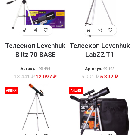
Телескоп Levenhuk
Телескоп Levenhuk
Blitz 70 BASE
LabZZ T1
Артикул:
95 494
Артикул:
49 162
13 441
₽
12 097
₽
5 991
₽
5 392
₽
АКЦИЯ
АКЦИЯ