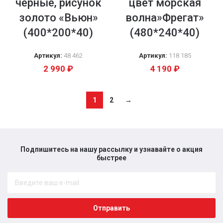
черные, рисунок
цвет морская
золото «Вьюн»
волна»Фрегат»
(400*200*40)
(480*240*40)
Артикул:
48 462
Артикул:
118 185
2 990
₽
4 190
₽
1
2
→
Подпишитесь на нашу рассылку и узнавайте о акция
быстрее​
Отправить