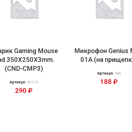
врик Gaming Mouse
Микрофон Genius 
ad 350X250X3mm.
01A (на прищепк
(CND-CMP3)
Артикул:
686
188
₽
Артикул:
40 312
290
₽