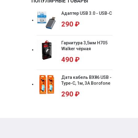
ПОПУЛЯРНЫЕ ТОВАРЫ
Адаптер USB 3.0 - USB-C
290
₽
Гарнитура 3,5мм H705
Walker чёрная
490
₽
Дата кабель BX86 USB -
Type-C, 1м, 3А Borofone
290
₽