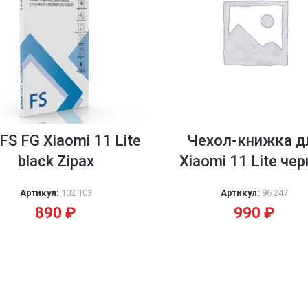
FS FG Xiaomi 11 Lite
Чехол-книжка д
black Zipax
Xiaomi 11 Lite че
Артикул:
102 103
Артикул:
96 247
890
₽
990
₽