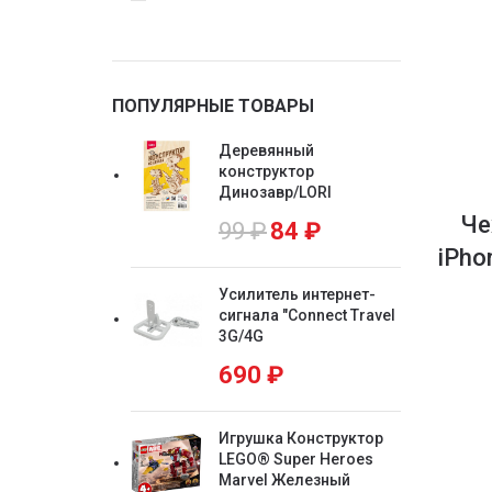
ПОПУЛЯРНЫЕ ТОВАРЫ
Деревянный
конструктор
Динозавр/LORI
Че
99
₽
84
₽
iPho
Усилитель интернет-
сигнала "Connect Travel
3G/4G
690
₽
Игрушка Конструктор
LEGO® Super Heroes
Marvel Железный