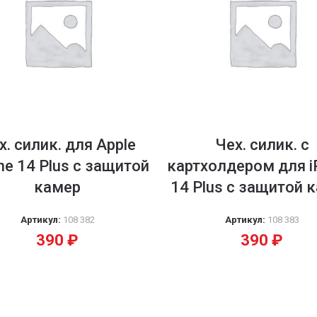
х. силик. для Apple
Чех. силик. с
ne 14 Plus с защитой
картхолдером для i
камер
14 Plus с защитой 
Артикул:
108 382
Артикул:
108 383
390
₽
390
₽