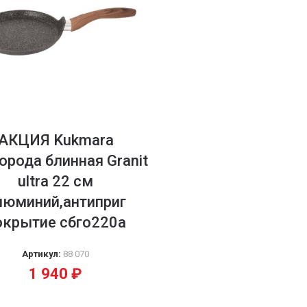
АКЦИЯ Kukmara
орода блинная Granit
ultra 22 см
люминий,антиприг
окрытие сбго220а
Артикул:
88 070
1 940
₽