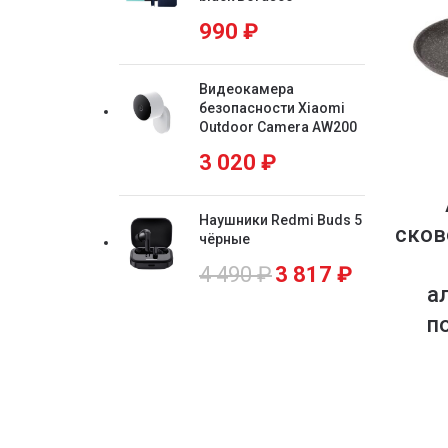
990
₽
Видеокамера
безопасности Xiaomi
Outdoor Camera AW200
3 020
₽
Наушники Redmi Buds 5
сков
чёрные
4 490
₽
3 817
₽
а
п