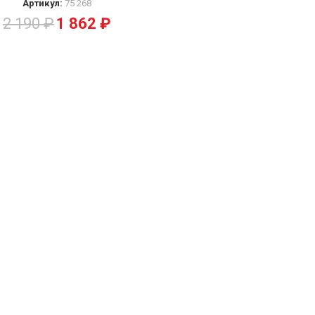
Артикул:
75 268
2 190
₽
1 862
₽