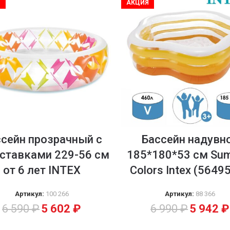
Я
АКЦИЯ
сейн прозрачный с
Бассейн надувн
вставками 229-56 см
185*180*53 см Su
от 6 лет INTEX
Colors Intex (5649
Артикул:
100 266
Артикул:
88 366
6 590
₽
5 602
₽
6 990
₽
5 942
₽