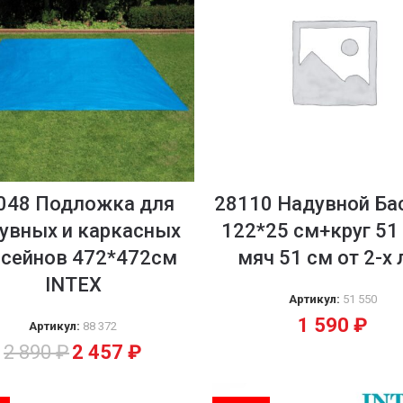
048 Подложка для
28110 Надувной Ба
увных и каркасных
122*25 см+круг 51
ссейнов 472*472см
мяч 51 см от 2-х 
INTEX
Артикул:
51 550
1 590
₽
Артикул:
88 372
2 890
₽
2 457
₽