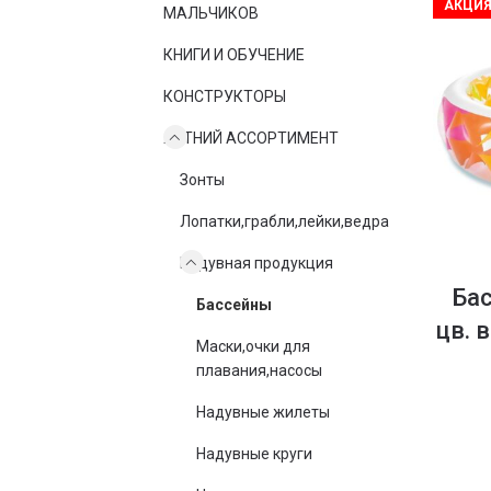
АКЦИ
МАЛЬЧИКОВ
КНИГИ И ОБУЧЕНИЕ
КОНСТРУКТОРЫ
ЛЕТНИЙ АССОРТИМЕНТ
Зонты
Лопатки,грабли,лейки,ведра
Надувная продукция
Бас
Бассейны
цв. 
Маски,очки для
плавания,насосы
Надувные жилеты
Надувные круги