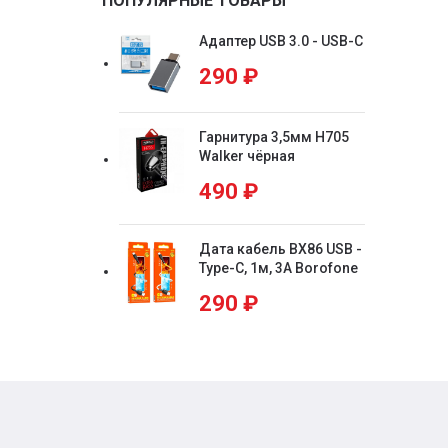
ПОПУЛЯРНЫЕ ТОВАРЫ
Адаптер USB 3.0 - USB-C
290
₽
Гарнитура 3,5мм H705
Walker чёрная
490
₽
Дата кабель BX86 USB -
Type-C, 1м, 3А Borofone
290
₽