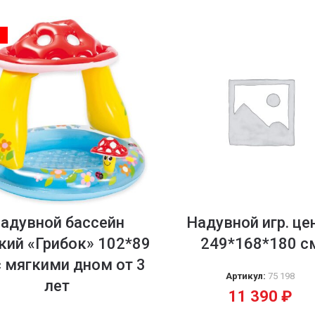
Я
адувной бассейн
Надувной игр. це
кий «Грибок» 102*89
249*168*180 с
с мягкими дном от 3
Артикул:
75 198
лет
11 390
₽