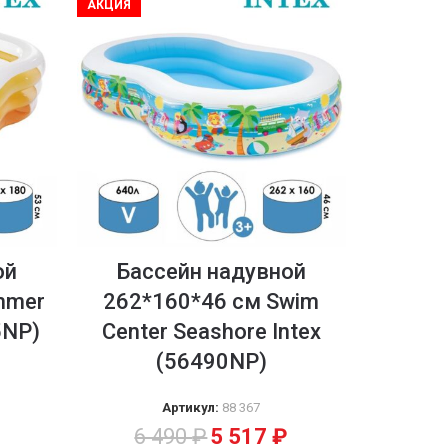
АКЦИЯ
ой
Бассейн надувной
mmer
262*160*46 см Swim
5NP)
Center Seashore Intex
(56490NP)
Артикул:
88 367
6 490
₽
5 517
₽