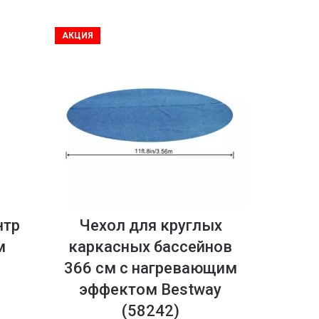
АКЦИЯ
нтр
Чехол для круглых
м
каркасных бассейнов
366 см с нагревающим
эффектом Bestway
(58242)