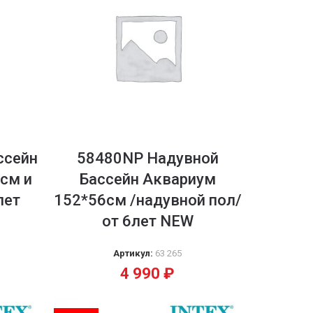
ссейн
58480NP Надувной
 см и
Бассейн Аквариум
лет
152*56см /надувной пол/
от 6лет NEW
Артикул:
63 265
4 990
₽