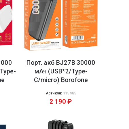
0000
Порт. акб BJ27B 30000
Type-
мАч (USB*2/Type-
ne
C/micro) Borofone
Артикул:
115 985
2 190
₽