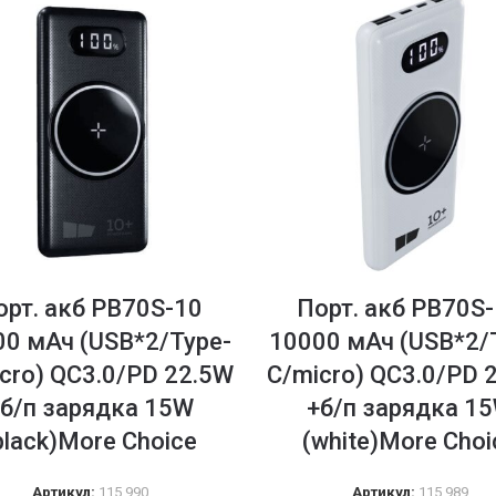
орт. акб PB70S-10
Порт. акб PB70S
0 мАч (USB*2/Type-
10000 мАч (USB*2/
cro) QC3.0/PD 22.5W
C/micro) QC3.0/PD 
б/п зарядка 15W
+б/п зарядка 1
black)More Choice
(white)More Choi
Артикул:
115 990
Артикул:
115 989