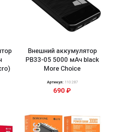
ятор
Внешний аккумулятор
ч
PB33-05 5000 мАч black
cro)
More Choice
Артикул:
110 287
690
₽