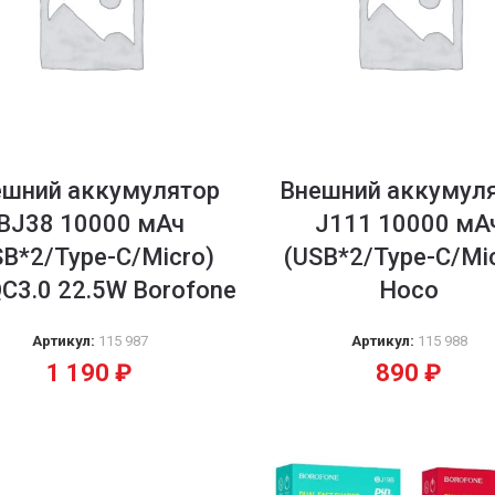
ешний аккумулятор
Внешний аккумул
BJ38 10000 мАч
J111 10000 мА
SB*2/Type-C/Micro)
(USB*2/Type-C/Mi
C3.0 22.5W Borofone
Hoco
Артикул:
115 987
Артикул:
115 988
1 190
₽
890
₽