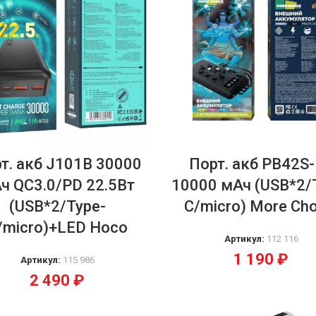
т. акб J101B 30000
Порт. акб PB42S
ч QC3.0/PD 22.5Вт
10000 мАч (USB*2/
(USB*2/Type-
C/micro) More Cho
/micro)+LED Hoco
Артикул:
112 116
1 190
₽
Артикул:
115 986
2 490
₽