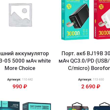
ешний аккумулятор
Порт. акб BJ19B 3
3-05 5000 мАч white
мАч QC3.0/PD (USB/
More Choice
C/micro) Borofo
Артикул:
110 442
Артикул:
113 650
990
₽
2 690
₽