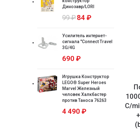
конструктор
Динозавр/LORI
99
₽
84
₽
Усилитель интернет-
сигнала "Connect Travel
3G/4G
690
₽
Игрушка Конструктор
LEGO® Super Heroes
П
Marvel Железный
человек Халкбастер
1000
против Таноса 76263
C/mi
4 490
₽
+
(