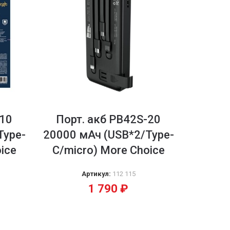
-10
Порт. акб PB42S-20
Type-
20000 мАч (USB*2/Type-
ice
C/micro) More Choice
Артикул:
112 115
1 790
₽