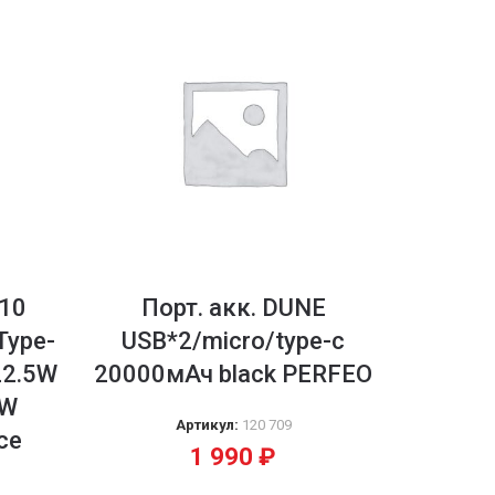
-10
Порт. акк. DUNE
Type-
USB*2/micro/type-c
22.5W
20000мАч black PERFEO
5W
Артикул:
120 709
ce
1 990
₽