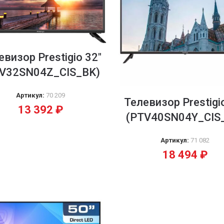
евизор Prestigio 32″
V32SN04Z_CIS_BK)
Артикул:
70 209
Телевизор Prestigi
13 392
₽
(PTV40SN04Y_CIS
Артикул:
71 082
18 494
₽