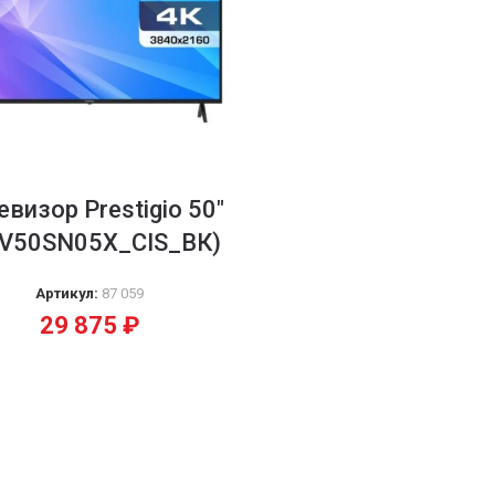
евизор Prestigio 50″
V50SN05X_CIS_ВК)
Артикул:
87 059
29 875
₽