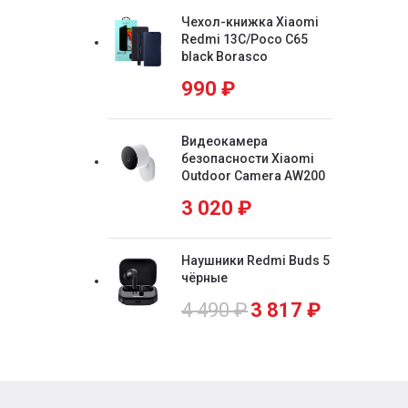
Чехол-книжка Xiaomi
Redmi 13C/Poco C65
black Borasco
990
₽
Видеокамера
безопасности Xiaomi
Outdoor Camera AW200
3 020
₽
Наушники Redmi Buds 5
чёрные
4 490
₽
3 817
₽