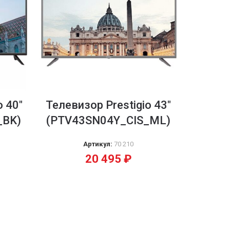
o 40″
Телевизор Prestigio 43″
_BK)
(PTV43SN04Y_CIS_ML)
Артикул:
70 210
20 495
₽