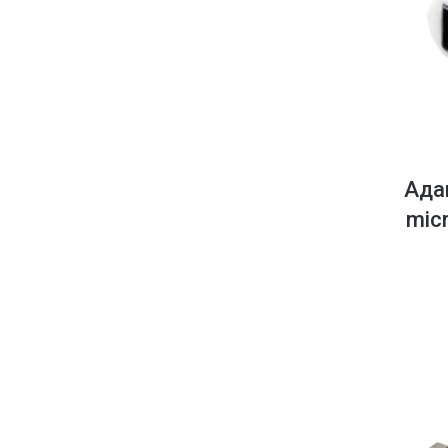
Ада
mic