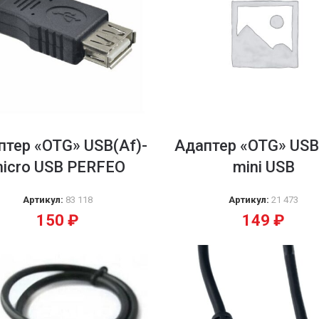
птер «OTG» USB(Af)-
Адаптер «OTG» USB
icro USB PERFEO
mini USB
Артикул:
83 118
Артикул:
21 473
150
₽
149
₽