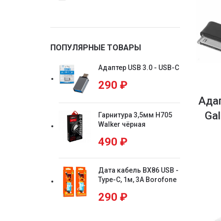
ПОПУЛЯРНЫЕ ТОВАРЫ
Адаптер USB 3.0 - USB-C
290
₽
Ада
Gal
Гарнитура 3,5мм H705
Walker чёрная
490
₽
Дата кабель BX86 USB -
Type-C, 1м, 3А Borofone
290
₽