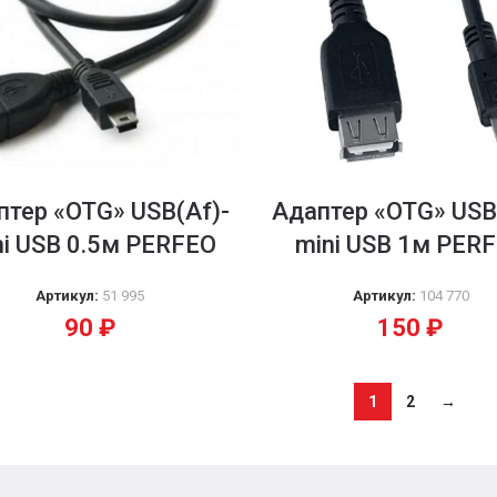
птер «OTG» USB(Af)-
Адаптер «OTG» USB
ni USB 0.5м PERFEO
mini USB 1м PER
Артикул:
51 995
Артикул:
104 770
90
₽
150
₽
1
2
→