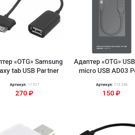
птер «OTG» Samsung
Адаптер «OTG» USB
axy tab USB Partner
micro USB AD03 P
Артикул:
17 017
Артикул:
113 246
270
₽
150
₽