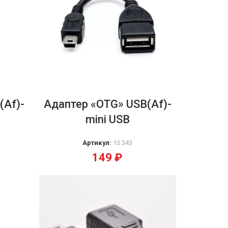
(Af)-
Адаптер «OTG» USB(Af)-
mini USB
Артикул:
15 343
149
₽