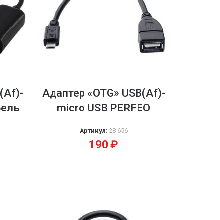
(Af)-
Адаптер «OTG» USB(Af)-
бель
micro USB PERFEO
Артикул:
28 656
190
₽