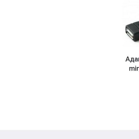
Ада
mi