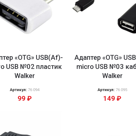
птер «OTG» USB(Af)-
Адаптер «OTG» USB
ro USB №02 пластик
micro USB №03 ка
Walker
Walker
Артикул:
76 094
Артикул:
76 095
99
₽
149
₽