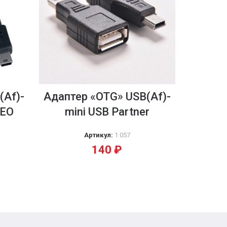
(Af)-
Адаптер «OTG» USB(Af)-
FEO
mini USB Partner
Артикул:
1 057
140
₽