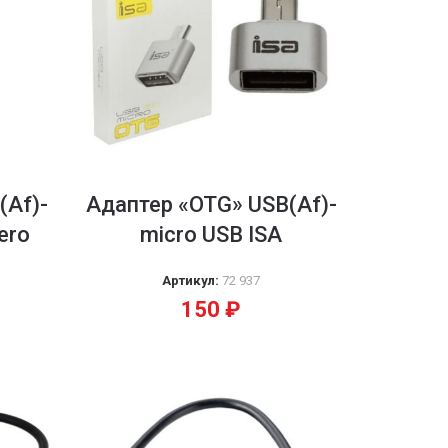
(Af)-
Адаптер «OTG» USB(Af)-
ero
micro USB ISA
Артикул:
72 937
150
₽