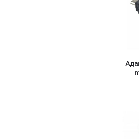
Ада
m