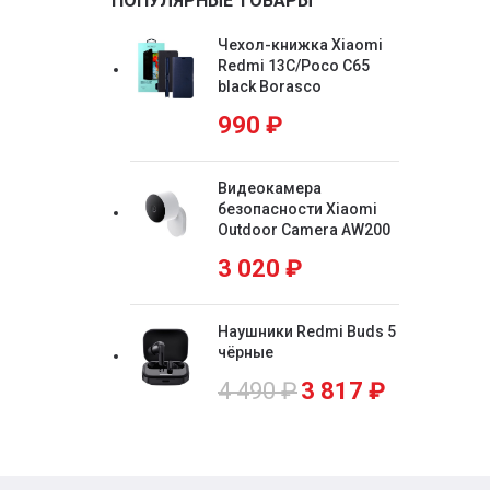
ПОПУЛЯРНЫЕ ТОВАРЫ
Чехол-книжка Xiaomi
Redmi 13C/Poco C65
black Borasco
990
₽
Видеокамера
безопасности Xiaomi
Outdoor Camera AW200
3 020
₽
Наушники Redmi Buds 5
чёрные
4 490
₽
3 817
₽