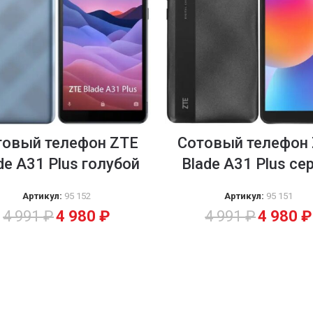
товый телефон ZTE
Сотовый телефон
de А31 Plus голубой
Blade А31 Plus се
Артикул:
95 152
Артикул:
95 151
4 991
₽
4 980
₽
4 991
₽
4 980
₽