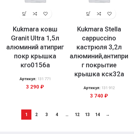
Kukmara ковш
Kukmara Stella
Granit Ultra 1,5л
cappuccino
алюминий атиприг
кастрюля 3,2л
покр крышка
алюминий,антипри
кго0156а
г покрытие
крышка кск32а
Артикул:
131 771
3 290
₽
Артикул:
131 912
3 740
₽
1
2
3
4
…
12
13
14
→