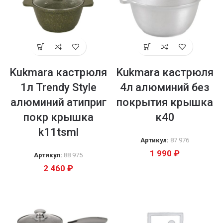
Kukmara кастрюля
Kukmara кастрюля
1л Trendy Style
4л алюминий без
алюминий атиприг
покрытия крышка
покр крышка
к40
k11tsml
Артикул:
87 976
1 990
₽
Артикул:
88 975
2 460
₽