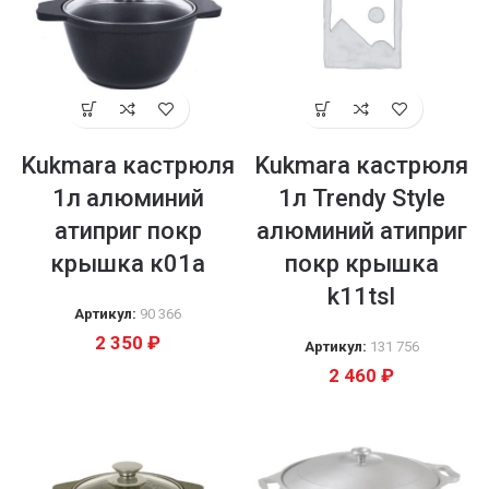
Kukmara кастрюля
Kukmara кастрюля
1л алюминий
1л Trendy Style
атиприг покр
алюминий атиприг
крышка к01а
покр крышка
k11tsl
Артикул:
90 366
2 350
₽
Артикул:
131 756
2 460
₽