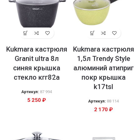
Kukmara кастрюля
Kukmara кастрюля
Granit ultra 8л
1,5л Trendy Style
синяя крышка
алюминий атиприг
стекло кгг82а
покр крышка
k17tsl
Артикул:
87 994
5 250
₽
Артикул:
88 114
2 170
₽