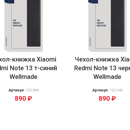
хол-книжка Xiaomi
Чехол-книжка Xia
mi Note 13 т-синий
Redmi Note 13 че
Wellmade
Wellmade
Артикул:
123 846
Артикул:
123 346
890
₽
890
₽