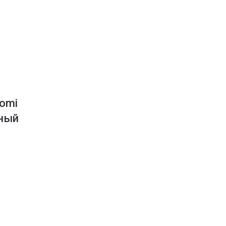
omi
рный