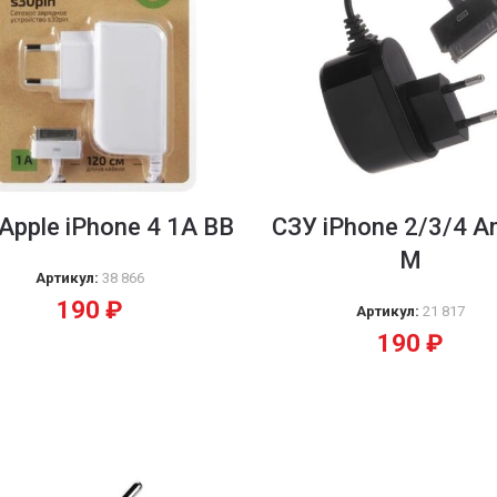
Apple iPhone 4 1A BB
CЗУ iPhone 2/3/4 A
M
Артикул:
38 866
190
₽
Артикул:
21 817
190
₽