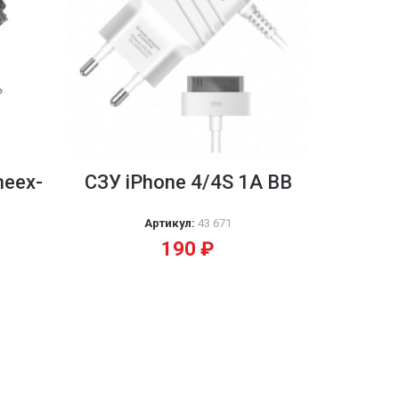
neex-
CЗУ iPhone 4/4S 1A BB
Артикул:
43 671
190
₽