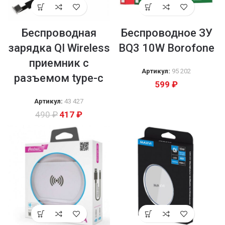
Беспроводная
Беспроводное ЗУ
зарядка QI Wireless
BQ3 10W Borofone
приемник с
Артикул:
95 202
разъемом type-c
599
₽
Артикул:
43 427
490
₽
417
₽