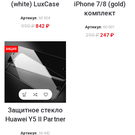
(white) LuxCase
iPhone 7/8 (gold)
комплект
Артикул:
60 924
990
₽
842
₽
Артикул:
60 001
290
₽
247
₽
АКЦИЯ
Защитное стекло
Huawei Y5 II Partner
Артикул:
36 442