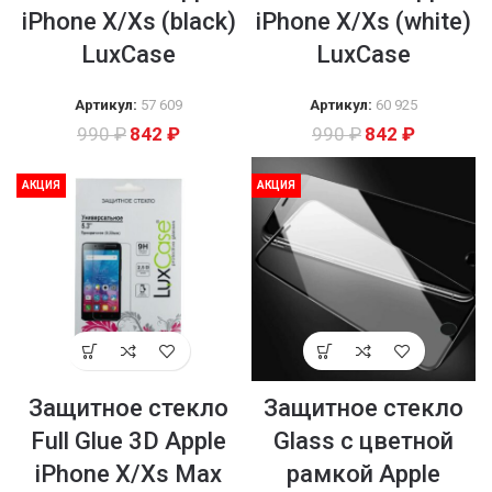
iPhone X/Xs (black)
iPhone X/Xs (white)
LuxCase
LuxCase
Артикул:
57 609
Артикул:
60 925
990
₽
842
₽
990
₽
842
₽
АКЦИЯ
АКЦИЯ
Защитное стекло
Защитное стекло
Full Glue 3D Apple
Glass с цветной
iPhone X/Xs Max
рамкой Apple