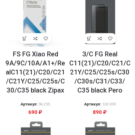
FS FG Xiao Red
З/С FG Real
9A/9C/10A/A1+/Re
C11(21)/C20/C21/C
alC11(21)/C20/C21
21Y/C25/C25s/C30
/C21Y/C25/C25s/C
/C30s/C31/C33/
30/С35 black Zipax
С35 black Pero
Артикул:
96 255
Артикул:
103 059
690
₽
890
₽