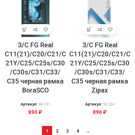
З/С FG Real
З/С FG Real
C11(21)/C20/C21/C
C11(21)/C20/C21/C
21Y/C25/C25s/C30
21Y/C25/C25s/C30
/C30s/C31/C33/
/C30s/C31/C33/
С35 черная рамка
С35 черная рамка
BoraSCO
Zipax
Артикул:
88 151
Артикул:
92 034
890
₽
890
₽
1
2
3
4
→