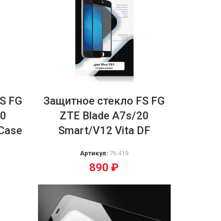
S FG
Защитное стекло FS FG
20
ZTE Blade A7s/20
xCase
Smart/V12 Vita DF
Артикул:
76 419
890
₽