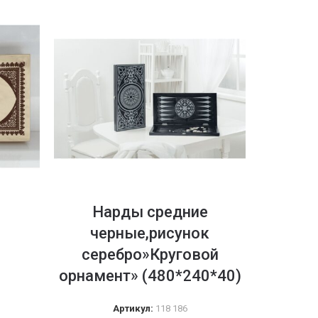
Нарды средние
Нард
черные,рисунок
морска
серебро»Круговой
(
орнамент» (480*240*40)
Артикул:
118 186