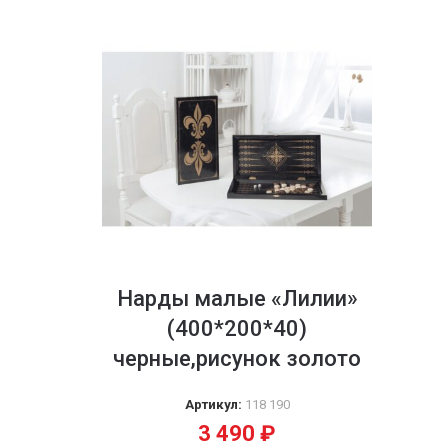
Нарды малые «Лилии»
(400*200*40)
черные,рисунок золото
Артикул:
118 190
3 490
₽