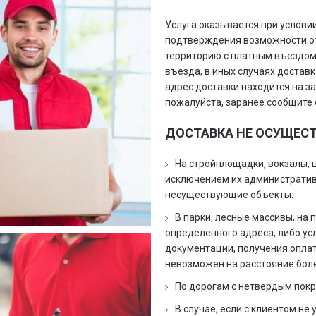
Услуга оказывается при условии
подтверждения возможности от
территорию с платным въездом
въезда, в иных случаях достав
адрес доставки находится на за
пожалуйста, заранее сообщите 
ДОСТАВКА НЕ ОСУЩЕС
На стройплощадки, вокзалы, 
исключением их административ
несуществующие объекты.
В парки, лесные массивы, на
определенного адреса, либо ус
документации, получения оплат
невозможен на расстояние боле
По дорогам с нетвердым пок
В случае, если с клиентом не 