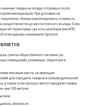
 наличия товара на складе отгрузки и после
грузки менеджером. При доставке на
 покупатель обязан компенсировать стоимость
ка осуществляется до места платного въезда. Если
крытой территории, где есть шлагбаум или КПП,
об этом курьеру и выпишите пропуск!
ТВЛЯЕТСЯ
цеха, пункты общественного питания (за
ных помещений), режимные, секретные и
 пляжи или иные места, не имеющие
ловий для передачи товаров и сопроводительной
ы, а также если проезд к месту передачи товара
е чем 100 метров.
рытием.
удалось связаться.