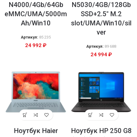
N4000/4Gb/64Gb
N5030/4GB/128Gb
eMMC/UMA/5000m
SSD+2.5″ M.2
Ah/Win10
slot/UMA/Win10/sil
ver
Артикул:
85 235
24 992
₽
Артикул:
89 688
24 994
₽
Ноутбук Haier
Ноутбук HP 250 G8