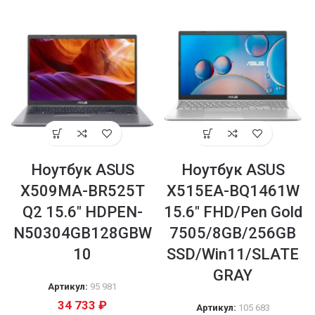
Ноутбук ASUS
Ноутбук ASUS
X509MA-BR525T
X515EA-BQ1461W
Q2 15.6″ HDPEN-
15.6″ FHD/Pen Gold
N50304GB128GBW
7505/8GB/256GB
10
SSD/Win11/SLATE
GRAY
Артикул:
95 981
34 733
₽
Артикул:
105 683