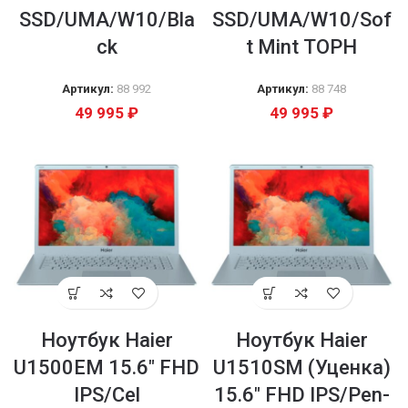
SSD/UMA/W10/Bla
SSD/UMA/W10/Sof
ck
t Mint ТОРН
Артикул:
88 992
Артикул:
88 748
49 995
₽
49 995
₽
Ноутбук Haier
Ноутбук Haier
U1500EM 15.6″ FHD
U1510SM (Уценка)
IPS/Cel
15.6″ FHD IPS/Pen-