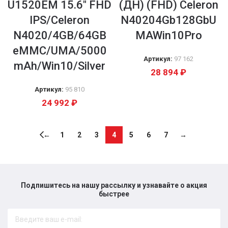
U1520EM 15.6″ FHD
(ДН) (FHD) Celeron
IPS/Celeron
N40204Gb128GbU
N4020/4GB/64GB
MAWin10Pro
eMMC/UMA/5000
Артикул:
97 162
mAh/Win10/Silver
28 894
₽
Артикул:
95 810
24 992
₽
←
1
2
3
4
5
6
7
→
Подпишитесь на нашу рассылку и узнавайте о акция
быстрее​