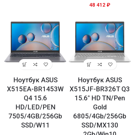
48 412
₽
Ноутбук ASUS
Ноутбук ASUS
X515EA-BR1453W
X515JF-BR326T Q3
Q4 15.6
15.6″ HD TN/Pen
HD/LED/PEN
Gold
7505/4GB/256Gb
6805/4Gb/256Gb
SSD/W11
SSD/MX130
2Gb/Win10