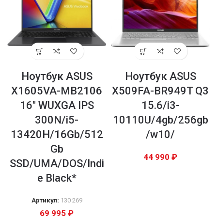
Ноутбук ASUS
Ноутбук ASUS
X1605VA-MB2106
X509FA-BR949T Q3
16″ WUXGA IPS
15.6/i3-
300N/i5-
10110U/4gb/256gb
13420H/16Gb/512
/w10/
Gb
44 990
₽
SSD/UMA/DOS/Indi
e Black*
Артикул:
130 269
69 995
₽