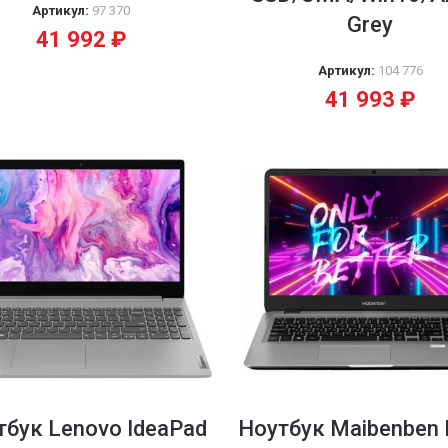
Артикул:
97 370
Grey
41 992
₽
Артикул:
104 776
41 993
₽
тбук Lenovo IdeaPad
Ноутбук Maibenben