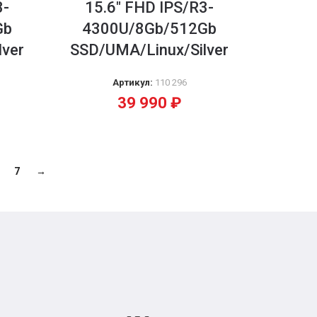
3-
15.6″ FHD IPS/R3-
Gb
4300U/8Gb/512Gb
lver
SSD/UMA/Linux/Silver
Артикул:
110 296
39 990
₽
7
→