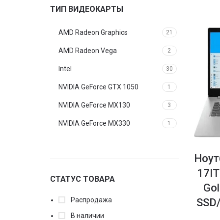
Intel Core i7
ТИП ВИДЕОКАРТЫ
1
Intel Pentium
20
AMD Radeon Graphics
21
AMD Radeon Vega
2
Intel
30
NVIDIA GeForce GTX 1050
1
NVIDIA GeForce MX130
3
NVIDIA GeForce MX330
1
NVIDIA GeForce MX350
1
Ноут
17IT
СТАТУС ТОВАРА
Go
Распродажа
SSD/
В наличии