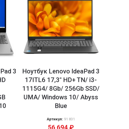
aPad 3
Ноутбук Lenovo IdeaPad 3
HD
17ITL6 17,3″ HD+ TN/ i3-
1115G4/ 8Gb/ 256Gb SSD/
GB
UMA/ Windows 10/ Abyss
n10
Blue
Артикул:
91 831
56 694
₽