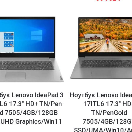
бук Lenovo IdeaPad 3
Ноутбук Lenovo Ide
L6 17.3″ HD+ TN/Pen
17ITL6 17.3″ HD
ld 7505/4GB/128GB
TN/PenGold
UHD Graphics/Win11
7505/4GB/128G
SSD/UMA/Win10/Ar