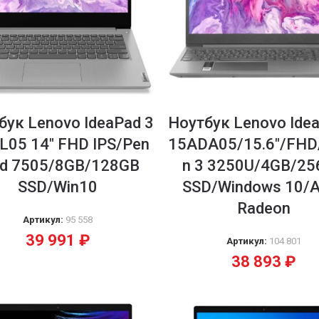
бук Lenovo IdeaPad 3
Ноутбук Lenovo Ide
L05 14″ FHD IPS/Pen
15ADA05/15.6″/FHD
ld 7505/8GB/128GB
n 3 3250U/4GB/2
SSD/Win10
SSD/Windows 10/
Radeon
Артикул:
95 558
39 991
₽
Артикул:
104 801
38 893
₽