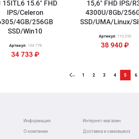
 15ITL6 15.6″ FHD
15,6″ FHD IPS/R
IPS/Celeron
4300U/8Gb/256
6305/4GB/256GB
SSD/UMA/Linux/Si
SSD/Win10
Артикул:
110 295
38 940
₽
Артикул:
104 778
34 733
₽
←
1
2
3
4
5
6
Информация
Интернет-магазин
О компании
Доставка и самовывоз