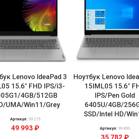
бук Lenovo IdeaPad 3
Ноутбук Lenovo Ide
L05 15.6″ FHD IPS/i3-
15IML05 15.6″ F
005G1/4GB/512GB
IPS/Pen Gold
D/UMA/Win11/Grey
6405U/4GB/256
SSD/Intel HD/Wi
Артикул:
99 275
49 993
₽
Артикул:
99 893
35 782
₽