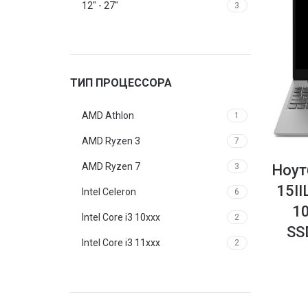
12" - 27"
3
ТИП ПРОЦЕССОРА
AMD Athlon
1
AMD Ryzen 3
7
AMD Ryzen 7
3
Ноут
15II
Intel Celeron
6
1
Intel Core i3 10xxx
2
SS
Intel Core i3 11xxx
2
Intel Core i5 11xxx
2
Intel Core i5 13xxx
1