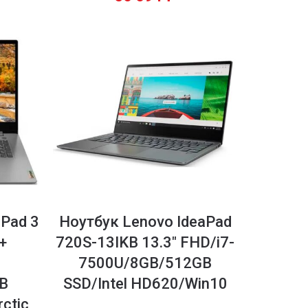
aPad 3
Ноутбук Lenovo IdeaPad
+
720S-13IKB 13.3″ FHD/i7-
7500U/8GB/512GB
B
SSD/Intel HD620/Win10
ctic