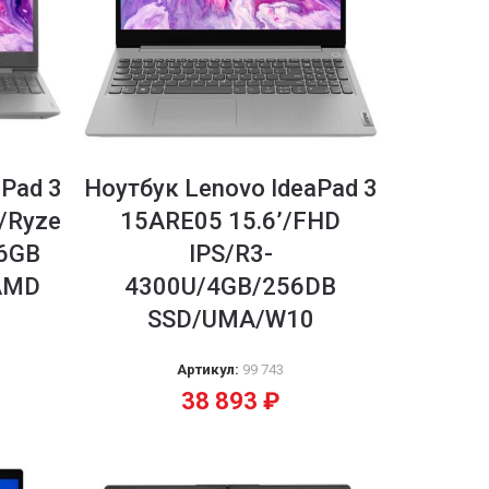
aPad 3
Ноутбук Lenovo IdeaPad 3
/Ryze
15ARE05 15.6’/FHD
56GB
IPS/R3-
AMD
4300U/4GB/256DB
SSD/UMA/W10
Артикул:
99 743
38 893
₽