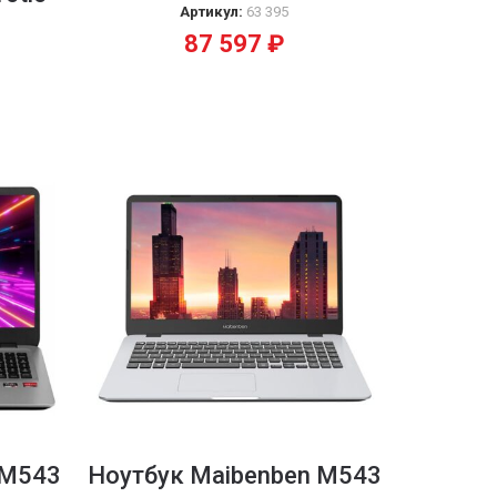
Артикул:
63 395
87 597
₽
 M543
Ноутбук Maibenben M543