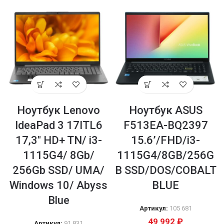
Ноутбук Lenovo
Ноутбук ASUS
IdeaPad 3 17ITL6
F513EA-BQ2397
17,3″ HD+ TN/ i3-
15.6’/FHD/i3-
1115G4/ 8Gb/
1115G4/8GB/256G
256Gb SSD/ UMA/
B SSD/DOS/COBALT
Windows 10/ Abyss
BLUE
Blue
Артикул:
105 681
49 992
₽
Артикул:
91 831