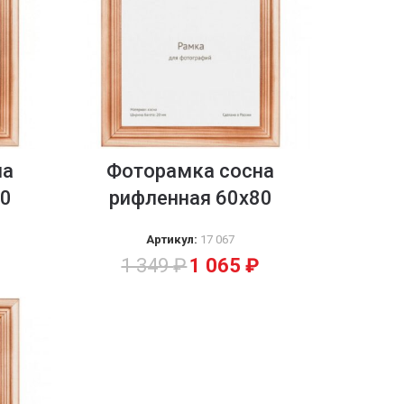
на
Фоторамка сосна
70
рифленная 60х80
Артикул:
17 067
1 349
₽
1 065
₽