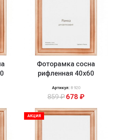
на
Фоторамка сосна
50
рифленная 40х60
Артикул:
8 920
859
₽
678
₽
АКЦИЯ