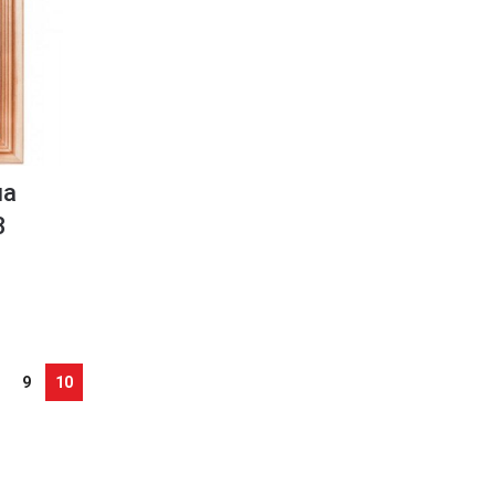
на
3
9
10