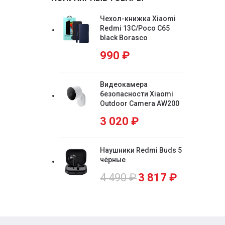
70x90
1
Чехол-книжка Xiaomi
Redmi 13C/Poco C65
Мультирамка (разный
black Borasco
19
формат)
990
₽
Видеокамера
безопасности Xiaomi
Outdoor Camera AW200
3 020
₽
Наушники Redmi Buds 5
чёрные
4 490
₽
3 817
₽