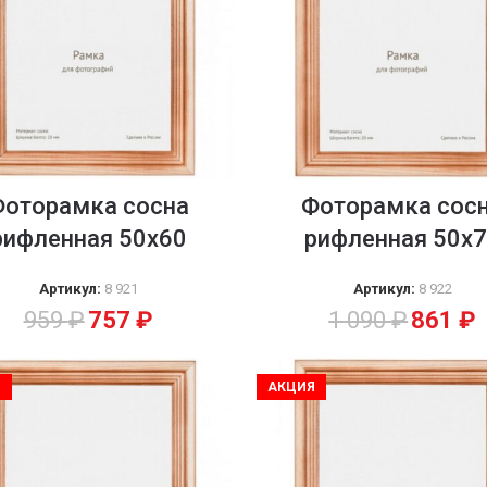
Фоторамка сосна
Фоторамка сос
рифленная 50х60
рифленная 50х
Артикул:
8 921
Артикул:
8 922
959
₽
757
₽
1 090
₽
861
₽
Я
АКЦИЯ