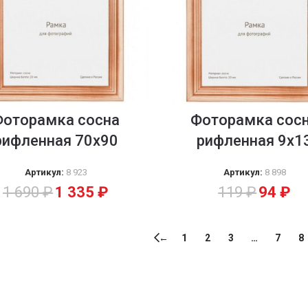
Фоторамка сосна
Фоторамка сос
рифленная 70х90
рифленная 9х1
Артикул:
8 923
Артикул:
8 898
1 690
₽
1 335
₽
119
₽
94
₽
←
1
2
3
…
7
8