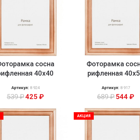
Фоторамка сосна
Фоторамка сос
рифленная 40х40
рифленная 40х
Артикул:
8 924
Артикул:
8 917
539
₽
425
₽
689
₽
544
₽
Я
АКЦИЯ