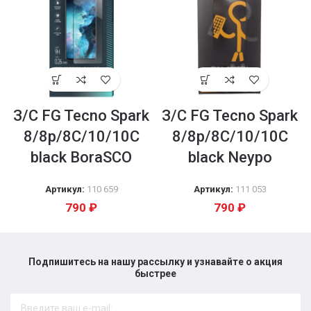
З/С FG Tecno Spark
З/С FG Tecno Spark
8/8p/8C/10/10C
8/8p/8C/10/10C
black BoraSCO
black Neypo
Артикул:
110 659
Артикул:
111 053
790
₽
790
₽
Подпишитесь на нашу рассылку и узнавайте о акция
быстрее​