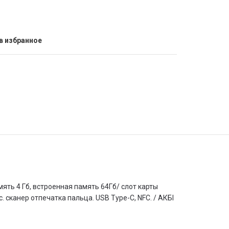
в избранное
амять 4 Гб, встроенная память 64Гб/ слот карты
сканер отпечатка пальца. USB Type-C, NFC. / АКБl