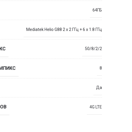
64ГБ
Mediatek Helio G88 2 x 2 ГГц + 6 x 1.8 ГГц
КС
50/8/2/2
 МПИКС
8
Да
ОВ
4G LTE