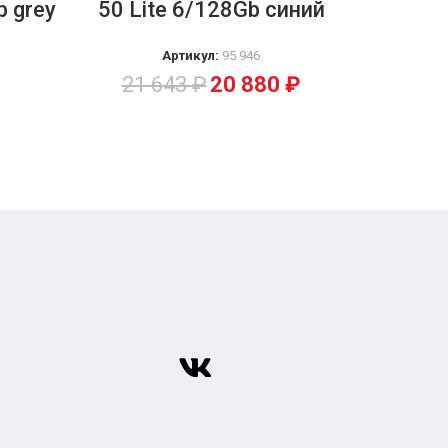
 grey
50 Lite 6/128Gb синий
iPho
Артикул:
95 946
21 643
₽
20 880
₽
41 