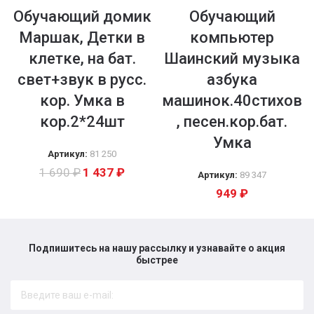
Обучающий домик
Обучающий
Маршак, Детки в
компьютер
клетке, на бат.
Шаинский музыка
свет+звук в русс.
азбука
кор. Умка в
машинок.40стихов
кор.2*24шт
, песен.кор.бат.
Умка
Артикул:
81 250
1 690
₽
1 437
₽
Артикул:
89 347
949
₽
Подпишитесь на нашу рассылку и узнавайте о акция
быстрее​