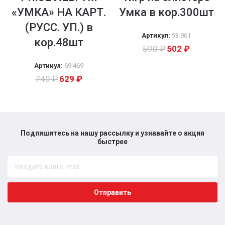
«УМКА» НА КАРТ.
Умка в кор.300шт
(РУСС. УП.) в
Артикул:
93 961
кор.48шт
590
₽
502
₽
Артикул:
69 469
740
₽
629
₽
Подпишитесь на нашу рассылку и узнавайте о акция
быстрее​
Отправить