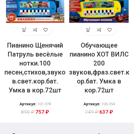
Пианино Щенячий
Обучающее
Патруль весёлые
пианино ХОТ ВИЛС
нотки.100
200
песен,стихов,звуко
звуков,фраз.свет.к
в.свет.кор.бат.
ор.бат. Умка в
Умка в кор.72шт
кор.72шт
Артикул:
101 078
Артикул:
106 354
890
₽
757
₽
749
₽
637
₽