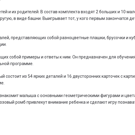
тей и их родителей. В состав комплекта входят 2 больших и 10 ма
угую, в виде башни. Выигрывает тот, у кого первым закончатся дет
алей, представляющих собой разноцветные плашки, брусочки и куб
ии.
щих собой примеры и ответы к ним. Он предназначен для обучени
льной программе.
 состоит из 54 ярких деталей и 16 двусторонних карточек с карти
ме.
знакомит малыша с основными геометрическими фигурами и цветам
 розовый ромб привлекут внимание ребенка и сделают игру познав