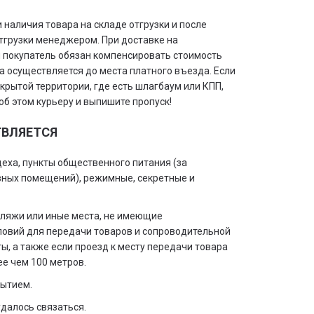
 наличия товара на складе отгрузки и после
грузки менеджером. При доставке на
 покупатель обязан компенсировать стоимость
ка осуществляется до места платного въезда. Если
крытой территории, где есть шлагбаум или КПП,
об этом курьеру и выпишите пропуск!
ТВЛЯЕТСЯ
цеха, пункты общественного питания (за
ных помещений), режимные, секретные и
 пляжи или иные места, не имеющие
ловий для передачи товаров и сопроводительной
ы, а также если проезд к месту передачи товара
е чем 100 метров.
рытием.
удалось связаться.