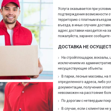
Услуга оказывается при условии
подтверждения возможности от
территорию с платным въездом
въезда, в иных случаях достав
адрес доставки находится на за
пожалуйста, заранее сообщите 
ДОСТАВКА НЕ ОСУЩЕС
На стройплощадки, вокзалы, 
исключением их административ
несуществующие объекты.
В парки, лесные массивы, на
определенного адреса, либо ус
документации, получения оплат
невозможен на расстояние боле
По дорогам с нетвердым пок
В случае, если с клиентом не 