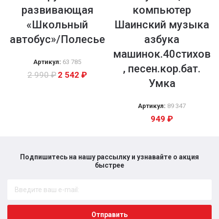
развивающая
компьютер
«Школьный
Шаинский музыка
автобус»/Полесье
азбука
машинок.40стихов
Артикул:
63 785
, песен.кор.бат.
2 990
₽
2 542
₽
Умка
Артикул:
89 347
949
₽
Подпишитесь на нашу рассылку и узнавайте о акция
быстрее​
Отправить