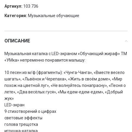
Артикул:
103 736
Категория:
Музыкальные обучающие
ОПИСАНИЕ
Музыкальная каталка с LED-экраном «Обучающий жираф» ТМ
«УМка» непременно понравится малышу:
10 песен из м/ф (фрагменты): «Чунга-Чанга», «Вместе весело
шагать», «Львёнок и Черепаха», «Жить в своём доме», «Мир
похож на цветной луг», «Не волнуйтесь понапрасну», «Песня о
лете», «Два весёлых гуся», «Мы едем-едем-едем», «Добрый
жук»
LED-экран
9 стихотворений о цифрах
световые эффекты
голова трещотка
игрушка-каталка