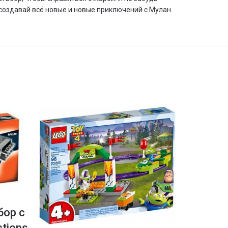
создавай всё новые и новые приключений с Мулан.
бор с
tions