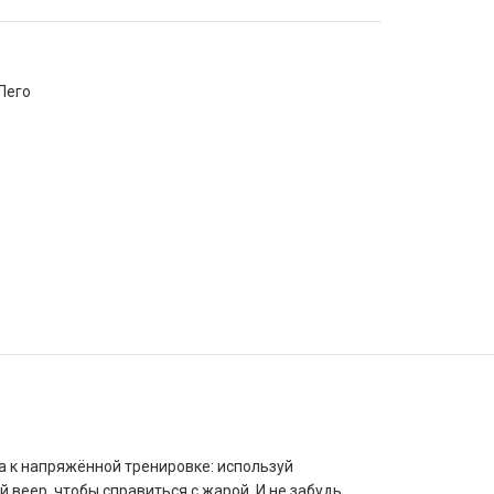
Лего
ва к напряжённой тренировке: используй
веер, чтобы справиться с жарой. И не забудь