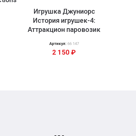
Игрушка Джуниорс
Игру
История игрушек-4:
Суп
Аттракцион паровозик
объе
Артикул:
66 147
2 150
₽