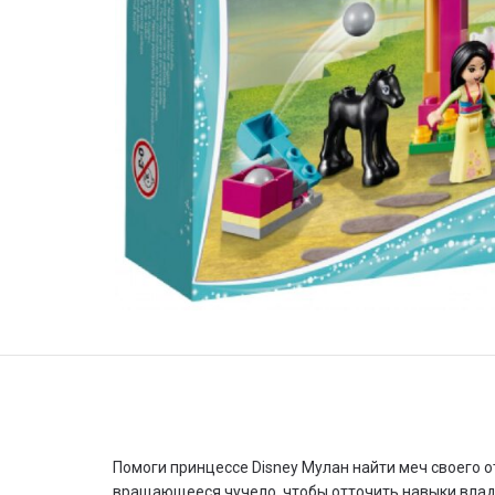
Помоги принцессе Disney Мулан найти меч своего о
вращающееся чучело, чтобы отточить навыки владе