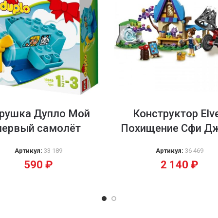
рушка Дупло Мой
Конструктор Elv
первый самолёт
Похищение Сфи Д
Артикул:
33 189
Артикул:
36 469
590
₽
2 140
₽