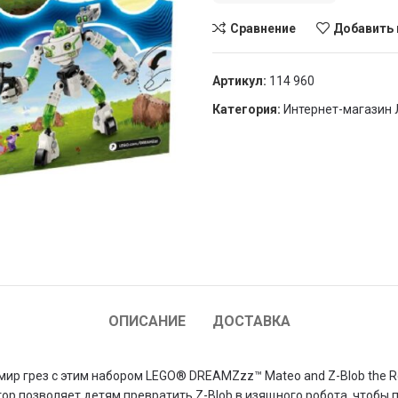
Сравнение
Добавить 
Артикул:
114 960
Категория:
Интернет-магазин 
ОПИСАНИЕ
ДОСТАВКА
 мир грез с этим набором LEGO® DREAMZzz™ Mateo and Z-Blob the R
ор позволяет детям превратить Z-Blob в изящного робота, чтобы