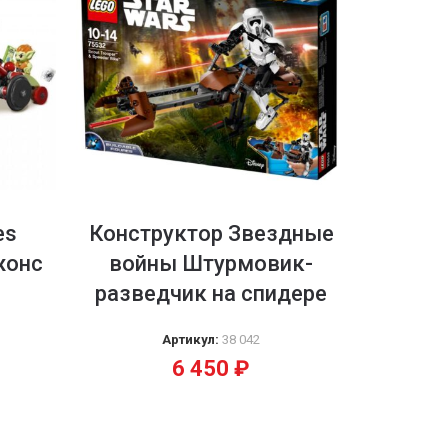
es
Конструктор Звездные
Игр
жонс
войны Штурмовик-
Исто
разведчик на спидере
Аттра
Артикул:
38 042
6 450
₽