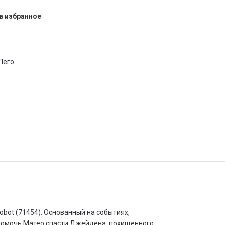
в избранное
Лего
obot (71454). Основанный на событиях,
 помочь Матео спасти Джейдена, похищенного