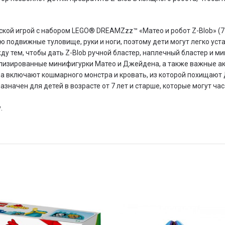
ской игрой с набором LEGO® DREAMZzz™ «Матео и робот Z-Blob» (7
ью подвижные туловище, руки и ноги, поэтому дети могут легко ус
у тем, чтобы дать Z-Blob ручной бластер, наплечный бластер и м
ализированные минифигурки Матео и Джейдена, а также важные акс
а включают кошмарного монстра и кровать, из которой похищают
значен для детей в возрасте от 7 лет и старше, которые могут час
.