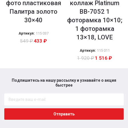
фото пластиковая
коллаж Platinum
Палитра золото
BB-7052 1
30×40
фоторамка 10×10;
1 фоторамка
Артикул:
115 037
13×18, LOVE
549
₽
433
₽
Артикул:
115 011
1 920
₽
1 516
₽
Подпишитесь на нашу рассылку и узнавайте о акция
быстрее​
Отправить