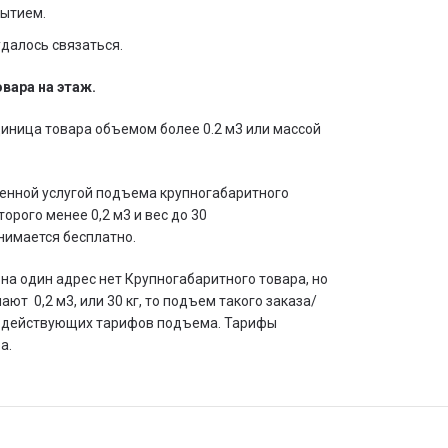
рытием.
удалось связаться.
вара на этаж.
иница товара объемом более 0.2 м3 или массой
лаченной услугой подъема крупногабаритного
торого менее 0,2 м3 и вес до 30
днимается бесплатно.
х на один адрес нет Крупногабаритного товара, но
т 0,2 м3, или 30 кг, то подъем такого заказа/
о действующих тарифов подъема. Тарифы
а.