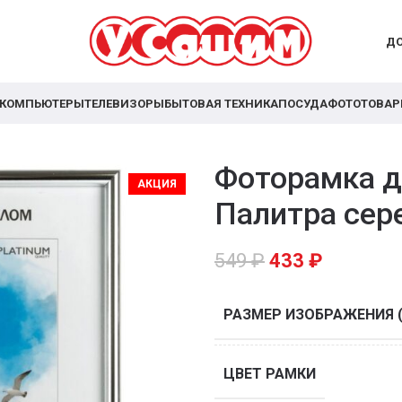
ДО
КОМПЬЮТЕРЫ
ТЕЛЕВИЗОРЫ
БЫТОВАЯ ТЕХНИКА
ПОСУДА
ФОТОТОВА
Фоторамка д
АКЦИЯ
Палитра сер
549
₽
433
₽
РАЗМЕР ИЗОБРАЖЕНИЯ 
ЦВЕТ РАМКИ