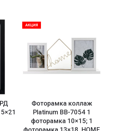
АКЦИЯ
АКЦИЯ
ОРД
Фоторамка коллаж
Фотора
15×21
Platinum BB-7054 1
со ст
фоторамка 10×15; 1
тёмно
фоторамка 13×18, HOME
21