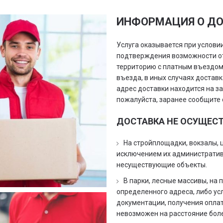
ИНФОРМАЦИЯ О ДО
Услуга оказывается при условии
подтверждения возможности от
территорию с платным въездом
въезда, в иных случаях достав
адрес доставки находится на за
пожалуйста, заранее сообщите 
ДОСТАВКА НЕ ОСУЩЕС
На стройплощадки, вокзалы, 
исключением их административ
несуществующие объекты.
В парки, лесные массивы, на
определенного адреса, либо ус
документации, получения оплат
невозможен на расстояние боле