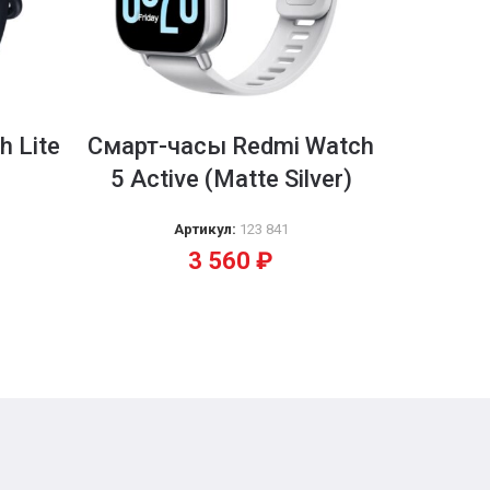
 Lite
Смарт-часы Redmi Watch
Фитнес
5 Active (Matte Silver)
Артикул:
123 841
3 560
₽