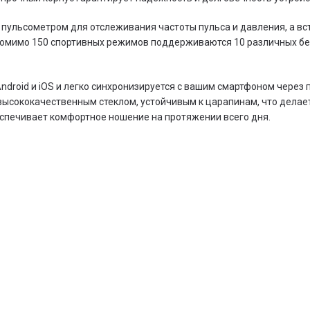
 пульсометром для отслеживания частоты пульса и давления, а в
. Помимо 150 спортивных режимов поддерживаются 10 различных б
Android и iOS и легко синхронизируется с вашим смартфоном чере
ысококачественным стеклом, устойчивым к царапинам, что делает
печивает комфортное ношение на протяжении всего дня.