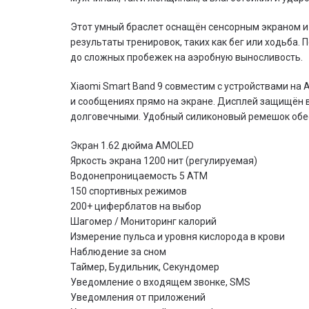
Этот умный браслет оснащён сенсорным экраном и
результаты тренировок, таких как бег или ходьба
до сложных пробежек на аэробную выносливость.
Xiaomi Smart Band 9 совместим с устройствами на 
и сообщениях прямо на экране. Дисплей защищён в
долговечными. Удобный силиконовый ремешок обес
Экран 1.62 дюйма AMOLED
Яркость экрана 1200 нит (регулируемая)
Водонепроницаемость 5 АТМ
150 спортивных режимов
200+ циферблатов на выбор
Шагомер / Мониторинг калорий
Измерение пульса и уровня кислорода в крови
Наблюдение за сном
Таймер, Будильник, Секундомер
Уведомление о входящем звонке, SMS
Уведомления от приложений