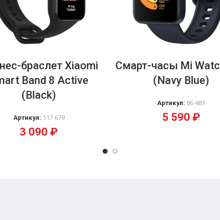
нес-браслет Xiaomi
Смарт-часы Mi Watch
art Band 8 Active
(Navy Blue)
(Black)
Артикул:
86 481
5 590
₽
Артикул:
117 679
3 090
₽