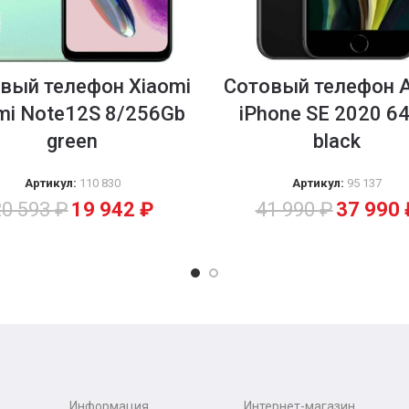
вый телефон Xiaomi
Cотовый телефон A
mi Note12S 8/256Gb
iPhone SE 2020 6
green
black
Артикул:
110 830
Артикул:
95 137
20 593
₽
19 942
₽
41 990
₽
37 990
Информация
Интернет-магазин