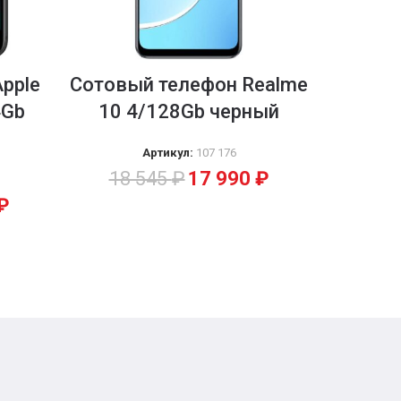
pple
Сотовый телефон Realme
Сот
4Gb
10 4/128Gb черный
Sams
A03s
Артикул:
107 176
18 545
₽
17 990
₽
₽