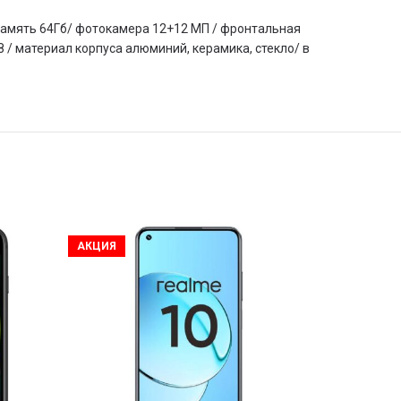
ая память 64Гб/ фотокамера 12+12 МП / фронтальная
8 / материал корпуса алюминий, керамика, cтекло/ в
АКЦИЯ