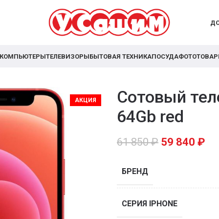
ДО
КОМПЬЮТЕРЫ
ТЕЛЕВИЗОРЫ
БЫТОВАЯ ТЕХНИКА
ПОСУДА
ФОТОТОВА
Cотовый теле
АКЦИЯ
64Gb red
61 850
₽
59 840
₽
БРЕНД
СЕРИЯ IPHONE